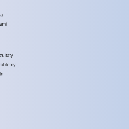
ta
tami
zultaty
roblemy
tni
?