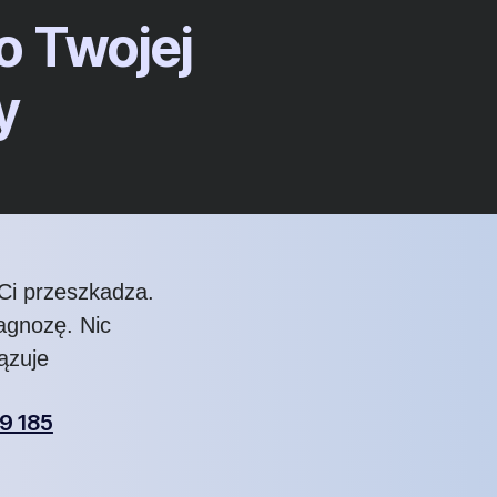
o Twojej
y
Ci przeszkadza.
agnozę. Nic
ązuje
9 185